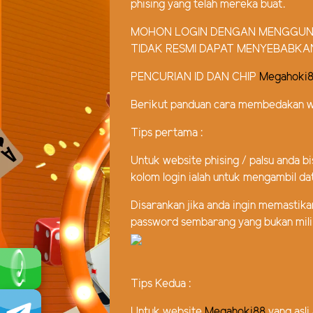
phising yang telah mereka buat.
MOHON LOGIN DENGAN MENGGUNA
TIDAK RESMI DAPAT MENYEBABKA
PENCURIAN ID DAN CHIP
Megahoki
Berikut panduan cara membedakan 
Tips pertama :
Untuk website phising / palsu anda 
kolom login ialah untuk mengambil da
Disarankan jika anda ingin memastika
password sembarang yang bukan mili
Tips Kedua :
Untuk website
Megahoki88
yang asl