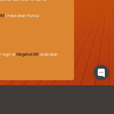
i88
) maka akan muncul
n login di
Megahoki88
, anda akan