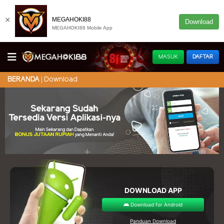
×
MEGAHOKI88
Download
MEGAHOKI88 Mobile App
MASUK
DAFTAR
Download
BERANDA
DOWNLOAD APP
Download for Android
Panduan Download