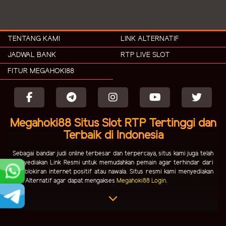
TENTANG KAMI
LINK ALTERNATIF
JADWAL BANK
RTP LIVE SLOT
FITUR MEGAHOKI88
Megahoki88 Situs Slot RTP Tertinggi dan
Terbaik di Indonesia
Sebagai bandar judi online terbesar dan terpercaya, situs kami juga telah
menyediakan Link Resmi untuk memudahkan pemain agar terhindar dari
pemblokiran internet positif atau nawala. Situs resmi kami menyediakan
Link Alternatif agar dapat mengakses
Megahoki88 Login
.